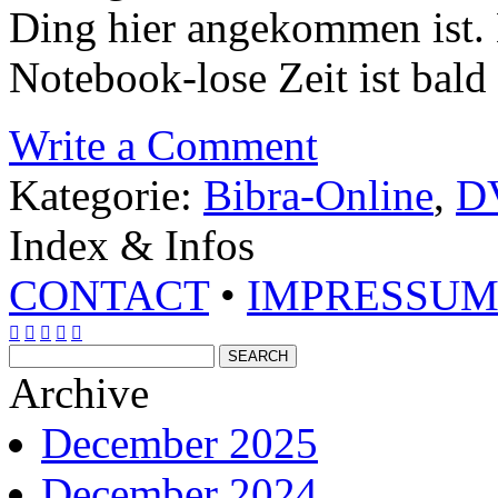
Ding hier angekommen ist. E
Notebook-lose Zeit ist bald 
Write a Comment
Kategorie:
Bibra-Online
,
D
Index & Infos
CONTACT
•
IMPRESSU





Archive
December 2025
December 2024