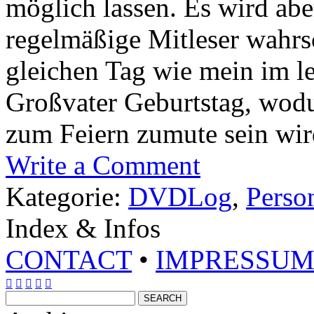
möglich lassen. Es wird abe
regelmäßige Mitleser wahrsc
gleichen Tag wie mein im l
Großvater Geburtstag, wodu
zum Feiern zumute sein wird
Write a Comment
Kategorie:
DVDLog
,
Perso
Index & Infos
CONTACT
•
IMPRESSU




