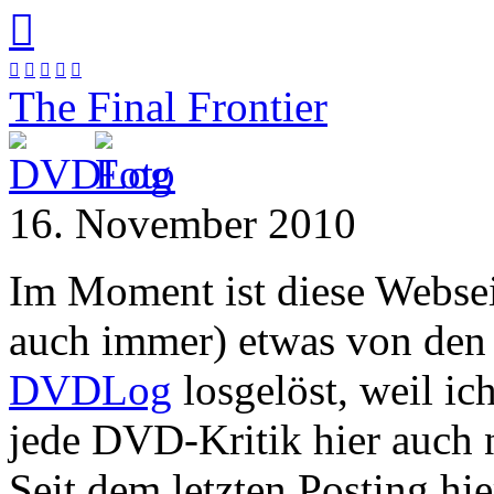






The Final Frontier
16. November 2010
Im Moment ist diese Websei
auch immer) etwas von de
DVDLog
losgelöst, weil ic
jede DVD-Kritik hier auch 
Seit dem letzten Posting hi